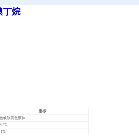
溴
丁
烷
指标
色或淡黄色液体
8.5%
.1%