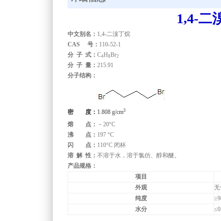
1,4-
二
中文别名：
1,4-二溴丁烷
CAS 号：
110-52-1
分 子 式：
C
H
Br
4
8
2
分 子 量：
215.91
分子结构：
3
密 度：
1.808 g/cm
熔 点：
－20°C
沸 点：
197 °C
闪 点：
110°C 闭杯
溶 解 性：
不溶于水，溶于氯仿、醇和醚。
产品规格：
项目
外观
无
纯度
≥9
水分
≤0