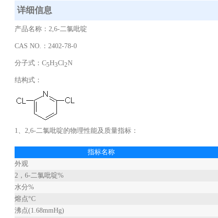
详细信息
产品名称：2,6-二氯吡啶
CAS NO.：2402-78-0
分子式：C
H
Cl
N
5
3
2
结构式：
1、2,6-二氯吡啶的物理性能及质量指标：
指标名称
外观
2，6-二氯吡啶%
水分%
熔点°C
沸点(1.68mmHg)