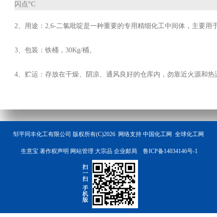
闪点°C
2、用途：2,6-二氯吡啶是一种重要的专用精细化工中间体，主要
3、包装：铁桶，30Kg/桶。
4、贮运：存放在干燥、阴凉、通风良好的仓库内，勿靠近火源和热
邹平同丰化工有限公司
版权所有(C)2026 网络支持
中国化工网
全球化工网
生意宝
著作权声明
网站管理
大宗品
企业邮局
鲁ICP备14034146号-1