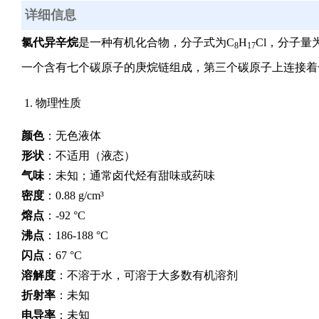
详细信息
氯代异辛烷
是一种有机化合物，分子式为
C
H
Cl
，分子量
8
17
一个含有七个碳原子的庚烷链组成，第三个碳原子上连接着
1. 物理性质
颜色
：无色液体
形状
：不适用（液态）
气味
：未知；通常卤代烃有甜味或药味
密度
：0.88 g/cm³
熔点
：-92 °C
沸点
：186-188 °C
闪点
：67 °C
溶解度
：不溶于水，可溶于大多数有机溶剂
折射率
：
未知
电导率
：
未知