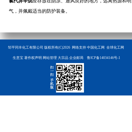
氯代异辛烷
应存放在阴凉、通风良好的地方，远离热源和明
气，并佩戴适当的防护装备。
邹平同丰化工有限公司
版权所有(C)2026 网络支持
中国化工网
全球化工网
生意宝
著作权声明
网站管理
大宗品
企业邮局
鲁ICP备14034146号-1