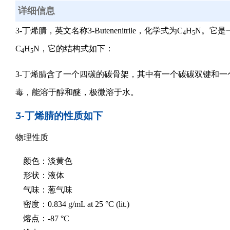
详细信息
3-丁烯腈，英文名称3-Butenenitrile，化学式为C
H
N。它是
4
5
C
H
N，它的结构式如下：
4
5
3-丁烯腈含了一个四碳的碳骨架，其中有一个碳碳双键和一
毒，能溶于醇和醚，极微溶于水。
3-丁烯腈的性质如下
物理性质
颜色：淡黄色
形状：液体
气味：葱气味
密度：0.834 g/mL at 25 °C (lit.)
熔点：-87 °C