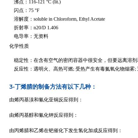
沸点：116-121 °C (lit.)
闪点：75 °F
溶解度：soluble in Chloroform, Ethyl Acetate
折射率：n20/D 1.406
电导率：无资料
化学性质
稳定性：在含有空气的密闭容器中很安全，但要远离溶剂
反应性：遇明火、高热可燃; 受热产生有毒氮氧化物烟雾;
3-丁烯腈的制备方法有以下几种：
由烯丙基溴和氰化亚铜反应得到：
由烯丙基醇和氰化钾反应得到：
由丙烯腈和乙烯在钯催化下发生氢化加成反应得到：