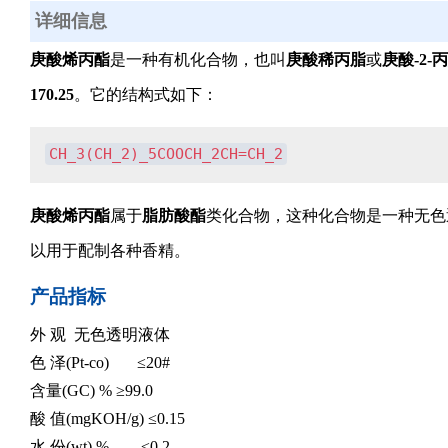
详细信息
庚酸烯丙酯
是一种有机化合物，也叫
庚酸稀丙脂
或
庚酸-2-
170.25
。它的结构式如下：
CH
_
3(CH
_
2)
_
5COOCH
_
2CH=CH
_
2
庚酸烯丙酯
属于
脂肪酸酯
类化合物，这种化合物是一种无色
以用于配制各种香精。
产品指标
外 观
无色透明液体
色 泽(Pt-co)
≤20#
含量(GC) %
≥99.0
酸 值(mgKOH/g)
≤0.15
水 份(wt),%
≤0.2