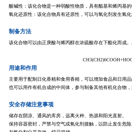
酸碱性：该化合物是一种弱酸性物质，具有酯基和烯丙基的
氧化还原性：该化合物具有还原性，可以与氧化剂发生氧化
制备方法
该化合物可以由正庚酸与烯丙醇在浓硫酸存在下酯化而成。
C
H
3
(
C
H
2
)
6
C
O
O
H
+
H
O
用途和作用
主要用于配制日化香精和食用香精，可以增加食品和日用品
也可以用作有机合成的中间体，参与制备其他有机化合物，
安全存储注意事项
储存在阴凉、通风的库房，远离火种、热源和阳光直射。
保持容器密封，严禁与空气或氧化剂接触，以防止发生危险