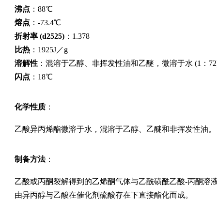
沸点
：88℃
熔点
：-73.4℃
折射率 (d2525)
：1.378
比热
：1925J／g
溶解性
：混溶于乙醇、非挥发性油和乙醚，微溶于水 (1：72
闪点
：18℃
化学性质
：
乙酸异丙烯酯微溶于水，混溶于乙醇、乙醚和非挥发性油。
制备方法
：
乙酸或丙酮裂解得到的乙烯酮气体与乙酰磺酰乙酸-丙酮溶
由异丙醇与乙酸在催化剂硫酸存在下直接酯化而成。