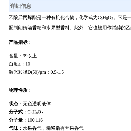
详细信息
乙酸异丙烯酯是一种有机化合物，化学式为C
H
O
。它是
5
8
2
配制朗姆酒香精和水果型香料。此外，它也被用作烯醇的乙
产品指标
：
含量：99以上
白度≥：10
激光粒径D(50)/μm：0.5-1.5
物理性质
：
状态
：无色透明液体
分子式
：C
H
O
5
8
2
分子量
：100.116
气味
：水果香气，稀释后有苹果香气