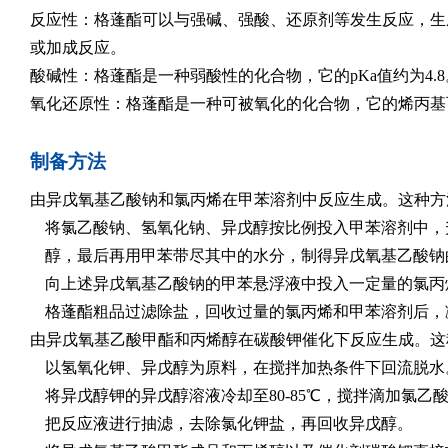
反应性：格蓬酯可以与强碱、强酸、还原剂等发生反应，生
或加成反应。
酸碱性：格蓬酯是一种弱酸性的化合物，它的pKa值约为4.
氧化还原性：格蓬酯是一种可被氧化的化合物，它的烯丙基
制备方法
由异戊氧基乙酸钠和氯丙烯在甲苯溶剂中反应生成。这种方
将氯乙酸钠、氢氧化钠、异戊醇按比例投入甲苯溶剂中，
醇，最后再用甲苯带尽其中的水分，制得异戊氧基乙酸钠
向上述异戊氧基乙酸钠的甲苯悬浮液中投入一定量的氯丙
格蓬酯粗品过滤除盐，回收过量的氯丙烯和甲苯溶剂后，
由异戊氧基乙酸甲酯和丙烯醇在碳酸钾催化下反应生成。这
以氢氧化钾、异戊醇为原料，在搅拌加热条件下回流脱水
将异戊醇钾的异戊醇溶液冷却至80‑85℃，搅拌滴加氯乙酸
把反应液进行抽滤，去除氯化钾盐，再回收异戊醇。