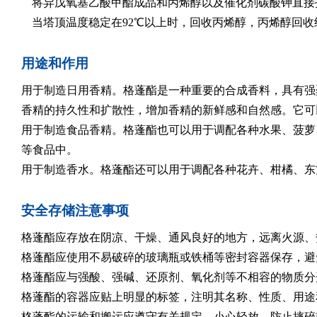
将异戊氧基乙酸甲酯成品和丙烯醇以及催化剂碳酸钾直接
当塔顶温度稳定在92℃以上时，回收丙烯醇，丙烯醇回收
用途和作用
用于制造日用香精。格蓬酯是一种重要的合成香料，具有强
香精的持久性和扩散性，增加香精的新鲜感和自然感。它可
用于制造食品香精。格蓬酯也可以用于调配各种水果、菠萝
等食品中。
用于制造香水。格蓬酯还可以用于调配各种花卉、柑橘、东
安全存储注意事项
格蓬酯应存放在阴凉、干燥、通风良好的地方，远离火源、
格蓬酯应使用不易破碎的玻璃瓶或铁桶等密封容器保存，避
格蓬酯应与强酸、强碱、还原剂、氧化剂等不相容的物质分
格蓬酯的容器应贴上明显的标签，注明其名称、性质、用途
格蓬酯的运输和搬运应遵守有关规定，小心轻放，防止摔碎